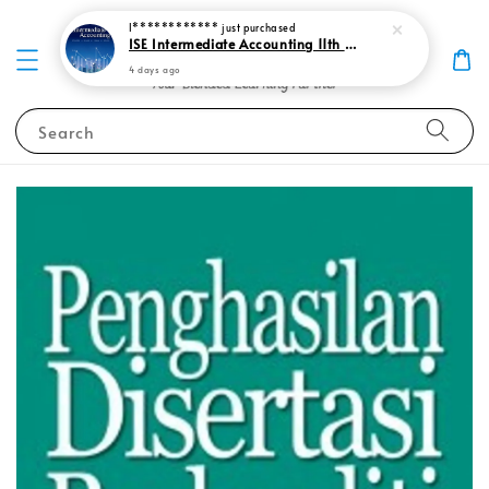
I************
just purchased
ISE Intermediate Accounting 11th edition Spiceland 9781265057473
4 days ago
Search