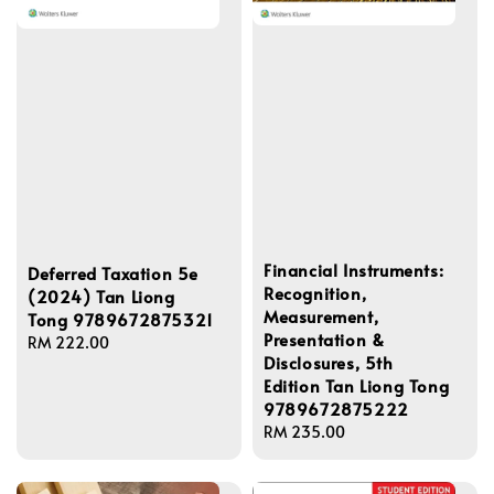
Financial Instruments:
Deferred Taxation 5e
Recognition,
(2024) Tan Liong
Measurement,
Tong 9789672875321
Presentation &
Regular
RM 222.00
Disclosures, 5th
price
Edition Tan Liong Tong
9789672875222
Regular
RM 235.00
price