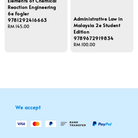
Elements of Chemical
Reaction Engineering
6e Fogler
Administrative Law in
9781292416663
Malaysia 2e Student
Regular
RM 145.00
Edition
price
9789672919834
Regular
RM 100.00
price
We accept