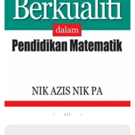
1
/
1